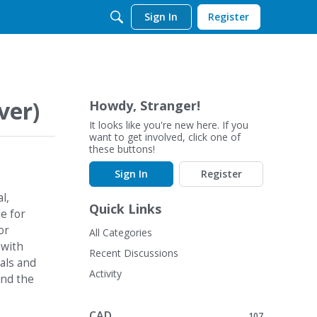
Sign In
Register
ver)
Howdy, Stranger!
It looks like you're new here. If you
want to get involved, click one of
these buttons!
Sign In
Register
l,
Quick Links
le for
or
All Categories
 with
Recent Discussions
als and
Activity
and the
CAD
107