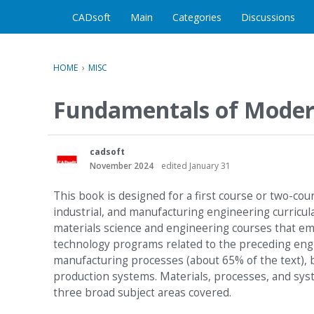
CADsoft
Main
Categories
Discussions
HOME
›
MISC
Fundamentals of Modern
cadsoft
November 2024
edited January 31
This book is designed for a first course or two-cou
industrial, and manufacturing engineering curricula.
materials science and engineering courses that emp
technology programs related to the preceding engi
manufacturing processes (about 65% of the text), b
production systems. Materials, processes, and sys
three broad subject areas covered.