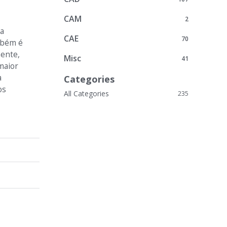
CAM
2
ra
CAE
70
ambém é
mente,
Misc
41
maior
a
Categories
os
All Categories
235